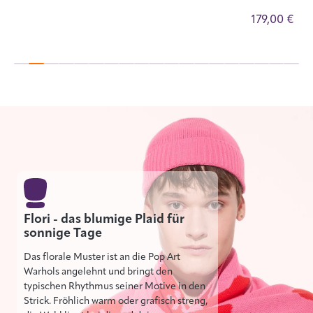
€
179,00 €
Flori - das blumige Plaid für
sonnige Tage
Das florale Muster ist an die Pop Art
Warhols angelehnt und bringt den
typischen Rhythmus seiner Motive in den
Strick. Fröhlich warm oder grafisch streng,