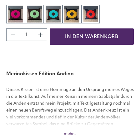
Dunkelbraun-Fuchsia
Dunkelbraun-Hellgrün
Dunkelbraun-Türkis
Gelb-Blau
Rot-Blau
Produkt Anzahl: Gib den gewünschten Wert 
IN DEN WARENKORB
Merinokissen Edition Andino
Dieses Kissen ist eine Hommage an den Ursprung meines Weges
in die Textilkunst. Auf meiner Reise in meinem Sabbatjahr durch
die Anden entstand mein Projekt, mit Textilgestaltung nochmal
einen neuen B
erufsweg einzuschlagen. Das Andenkreuz ist ein
viel vorkommendes und tief in der Kultur der Andenvölker
verwurzeltes Symbol, das eine Brücke zu Gegensätzen
symbolisiert.
mehr...