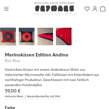
KOSTENLOSER VERSAND
Zum Hauptinhalt springen
Du hast 0
Wa
ATELIER FRYMARK BERLIN
Bildergalerie überspringen
Merinokissen Edition Andino
Rot-Blau
Gestricktes Kissen mit einem Andenkreuz-Motiv aus
italienischer Merinowolle inkl. Füllkissen mit Entenfedern aus
nachhaltiger Produktion. Geschlossen mit zwei farblich
passenden Holzknöpfen.
59,00 €
inklusive Mwst. | Versandkostenfrei mit DHL
auswählen
Farbe