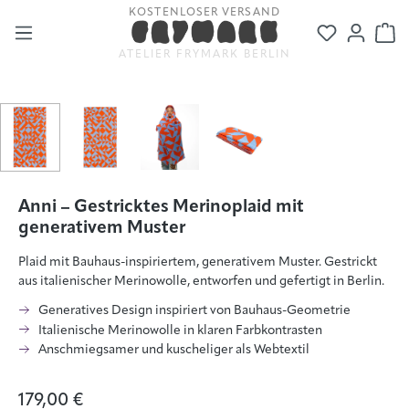
KOSTENLOSER VERSAND
Zum Hauptinhalt springen
Du hast 0
Wa
ATELIER FRYMARK BERLIN
Bildergalerie überspringen
Anni – Gestricktes Merinoplaid mit
generativem Muster
Plaid mit Bauhaus-inspiriertem, generativem Muster. Gestrickt
aus italienischer Merinowolle, entworfen und gefertigt in Berlin.
Generatives Design inspiriert von Bauhaus-Geometrie
Italienische Merinowolle in klaren Farbkontrasten
Anschmiegsamer und kuscheliger als Webtextil
179,00 €