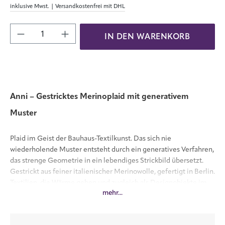
inklusive Mwst. | Versandkostenfrei mit DHL
Produkt Anzahl: Gib den gewünschten Wert 
IN DEN WARENKORB
Anni – Gestricktes Merinoplaid mit generativem
Muster
Plaid im Geist der Bauhaus-Textilkunst. Das sich nie
wiederholende Muster entsteht durch ein generatives Verfahren,
das strenge Geometrie in ein lebendiges Strickbild übersetzt.
Gestrickt aus feiner italienischer Merinowolle, gefertigt in Berlin.
Textilien, die Wärme geben und zugleich als Designobjekte im
mehr...
Raum wirken.
Im Unterschied zu gewebten Decken sind gestrickte Decken
flexibel und passen sich durch ihre natürliche Dehnbarkeit