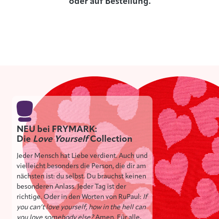
oder auf Bestellung.
NEU bei FRYMARK:
Die
Love Yourself
Collection
Jeder Mensch hat Liebe verdient. Auch und
vielleicht besonders die Person, die dir am
nächsten ist: du selbst. Du brauchst keinen
besonderen Anlass. Jeder Tag ist der
richtige. Oder in den Worten von RuPaul:
If
you can’t love yourself, how in the hell can
you love somebody else?
Amen. Für alle,