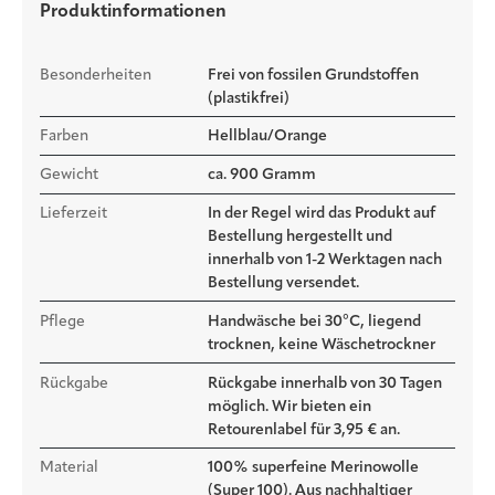
Produktinformationen
perfekt der Körperform an. Das besondere Jacquard-Verfahren
verbindet dabei zwei gestrickte Lagen miteinander. Zwischen
ihnen entstehen feine Hohlräume, die Wärme speichern und für
Besonderheiten
Frei von fossilen Grundstoffen
ein besonders kuscheliges Gefühl sorgen.
(plastikfrei)
Farben
Hellblau/Orange
Gewicht
ca. 900 Gramm
Lieferzeit
In der Regel wird das Produkt auf
Bestellung hergestellt und
innerhalb von 1-2 Werktagen nach
Bestellung versendet.
Pflege
Handwäsche bei 30°C, liegend
trocknen, keine Wäschetrockner
Rückgabe
Rückgabe innerhalb von 30 Tagen
möglich. Wir bieten ein
Retourenlabel für 3,95 € an.
Material
100% superfeine Merinowolle
(Super 100). Aus nachhaltiger