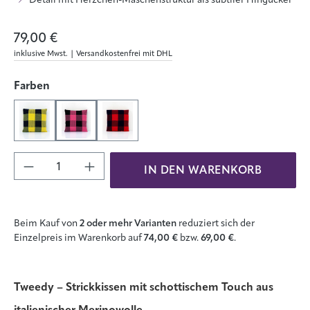
79,00 €
inklusive Mwst. | Versandkostenfrei mit DHL
auswählen
Farben
Gelb/Dunkelblau
Pink/Anthrazit
Rot/Dunkelblau
Produkt Anzahl: Gib den gewünschten Wert 
IN DEN WARENKORB
Beim Kauf von
2 oder mehr Varianten
reduziert sich der
Einzelpreis im Warenkorb auf
74,00 €
bzw.
69,00 €
.
Tweedy – Strickkissen mit schottischem Touch aus
italienischer Merinowolle