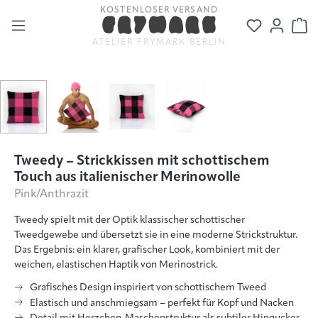
KOSTENLOSER VERSAND
Zum Hauptinhalt springen
Du hast 0
Wa
ATELIER FRYMARK BERLIN
Bildergalerie überspringen
Tweedy – Strickkissen mit schottischem
Touch aus italienischer Merinowolle
Pink/Anthrazit
Tweedy spielt mit der Optik klassischer schottischer
Tweedgewebe und übersetzt sie in eine moderne Strickstruktur.
Das Ergebnis: ein klarer, grafischer Look, kombiniert mit der
weichen, elastischen Haptik von Merinostrick.
Grafisches Design inspiriert von schottischem Tweed
Elastisch und anschmiegsam – perfekt für Kopf und Nacken
Detail mit Herzchen-Maschenstruktur als subtiler Hingucker