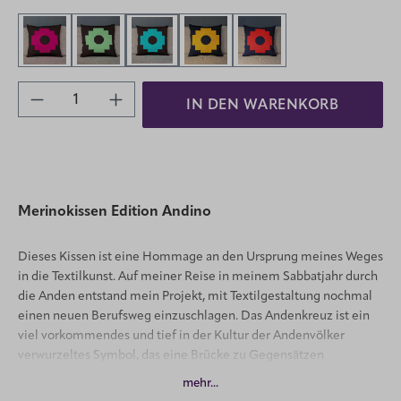
Dunkelbraun-Fuchsia
Dunkelbraun-Hellgrün
Dunkelbraun-Türkis
Gelb-Blau
Rot-Blau
Produkt Anzahl: Gib den gewünschten Wert 
IN DEN WARENKORB
Merinokissen Edition Andino
Dieses Kissen ist eine Hommage an den Ursprung meines Weges
in die Textilkunst. Auf meiner Reise in meinem Sabbatjahr durch
die Anden entstand mein Projekt, mit Textilgestaltung nochmal
einen neuen B
erufsweg einzuschlagen. Das Andenkreuz ist ein
viel vorkommendes und tief in der Kultur der Andenvölker
verwurzeltes Symbol, das eine Brücke zu Gegensätzen
symbolisiert.
mehr...