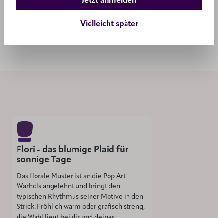
Jetzt anmelden
,00 €
99,00 
Vielleicht später
Flori - das blumige Plaid für
sonnige Tage
Das florale Muster ist an die Pop Art
Warhols angelehnt und bringt den
typischen Rhythmus seiner Motive in den
Strick. Fröhlich warm oder grafisch streng,
die Wahl liegt bei dir und deiner