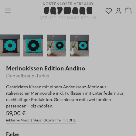
30 TAGE RÜCKGABE
Zum Hauptinhalt springen
Du hast 0
Wa
ATELIER FRYMARK BERLIN
Bildergalerie überspringen
Merinokissen Edition Andino
Dunkelbraun-Türkis
Gestricktes Kissen mit einem Andenkreuz-Motiv aus
italienischer Merinowolle inkl. Füllkissen mit Entenfedern aus
nachhaltiger Produktion. Geschlossen mit zwei farblich
passenden Holzknöpfen.
59,00 €
inklusive Mwst. | Versandkostenfrei mit DHL
auswählen
Farbe