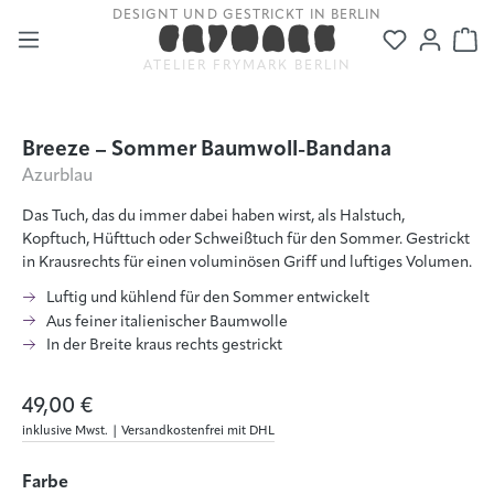
DESIGNT UND GESTRICKT IN BERLIN
Zum Hauptinhalt springen
Du hast 0
Wa
ATELIER FRYMARK BERLIN
Bildergalerie überspringen
Breeze – Sommer Baumwoll-Bandana
Azurblau
Das Tuch, das du immer dabei haben wirst, als Halstuch,
Kopftuch, Hüfttuch oder Schweißtuch für den Sommer. Gestrickt
in Krausrechts für einen voluminösen Griff und luftiges Volumen.
Luftig und kühlend für den Sommer entwickelt
Aus feiner italienischer Baumwolle
In der Breite kraus rechts gestrickt
49,00 €
inklusive Mwst. | Versandkostenfrei mit DHL
auswählen
Farbe