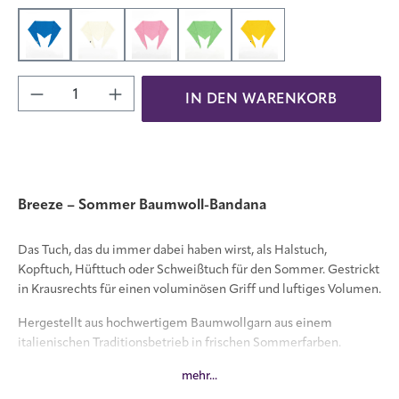
Azurblau
Eierschale
Himbeereis
Kleeblatt
Sonnenblume
Produkt Anzahl: Gib den gewünschten Wert 
IN DEN WARENKORB
Breeze – Sommer Baumwoll-Bandana
Das Tuch, das du immer dabei haben wirst, als Halstuch,
Kopftuch, Hüfttuch oder Schweißtuch für den Sommer. Gestrickt
in Krausrechts für einen voluminösen Griff und luftiges Volumen.
Hergestellt aus hochwertigem Baumwollgarn aus einem
italienischen Traditionsbetrieb in frischen Sommerfarben.
mehr...
Dieses Tuch ist anders als die bekannten Sophie Scarves. Es wird
nicht von Spitze zu Spitze gestrickt, sondern in der Breite.