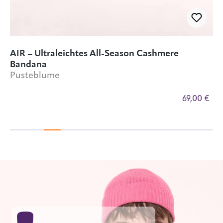
AIR – Ultraleichtes All-Season Cashmere
B
Bandana
A
Pusteblume
€
69,00 €