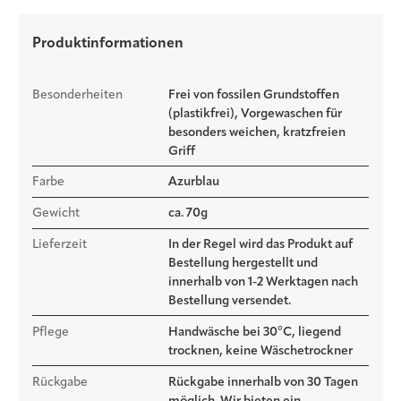
Dadurch folgt die Strickreihe der Form des Tuchs und es fällt
deutlich schöner.
Produktinformationen
Der ultrafeine Rand sorgt dafür, dass es locker fällt und nicht dick
aufträgt.
Besonderheiten
Frei von fossilen Grundstoffen
(plastikfrei)
, Vorgewaschen für
Das perfekte Sommertuch.
besonders weichen, kratzfreien
Griff
Farbe
Azurblau
Gewicht
ca. 70g
Lieferzeit
In der Regel wird das Produkt auf
Bestellung hergestellt und
innerhalb von 1-2 Werktagen nach
Bestellung versendet.
Pflege
Handwäsche bei 30°C, liegend
trocknen, keine Wäschetrockner
Rückgabe
Rückgabe innerhalb von 30 Tagen
möglich. Wir bieten ein