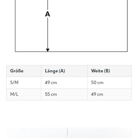
langfaserigen Naturhaaren, kein Qualitätsmangel.
Die Knötchen lassen sich vorsichtig mit den Fingern oder einer
weichen Textilbürste lösen. Ein elektrischer Fusselentferner ist
nicht zu empfehlen — er würde den langen Flausch, der den
Charakter des Garns ausmacht, mit abrasieren. Nach einigen
Wochen stabilisiert sich das Material, das Pilling nimmt deutlich
ab.
Größe
Länge (A)
Weite (B)
S/M
49 cm
50 cm
M/L
55 cm
49 cm