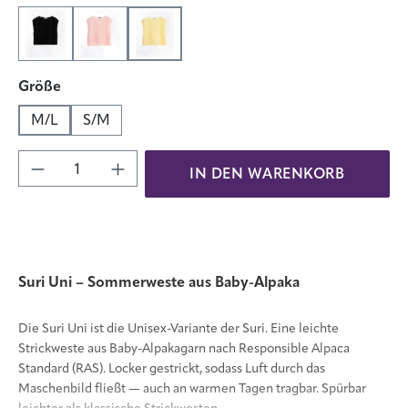
Schwarz
Zartrosa
Zitronengelb
auswählen
Größe
M/L
S/M
Produkt Anzahl: Gib den gewünschten Wert 
IN DEN WARENKORB
Suri Uni – Sommerweste aus Baby-Alpaka
Die Suri Uni ist die Unisex-Variante der Suri. Eine leichte
Strickweste aus Baby-Alpakagarn nach Responsible Alpaca
Standard (RAS). Locker gestrickt, sodass Luft durch das
Maschenbild fließt — auch an warmen Tagen tragbar. Spürbar