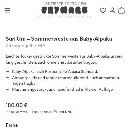
KOSTENLOSER VERSAND
Zum Hauptinhalt springen
Du hast 0
Wa
ATELIER FRYMARK BERLIN
Bildergalerie überspringen
Suri Uni – Sommerweste aus Baby-Alpaka
Zitronengelb • M/L
Leichte, locker gestrickte Sommerweste aus Baby-Alpaka, unisex,
lang geschnitten, auch ohne Shirt darunter tragbar.
Baby-Alpaka nach Responsible Alpaca Standard.
Atmungsaktiv und temperaturregulierend, auch an warmen
Tagen tragbar.
Maschinengestrickt und handfinished in kleiner Auflage
180,00 €
inklusive Mwst. | Versandkostenfrei mit DHL
auswählen
Farbe